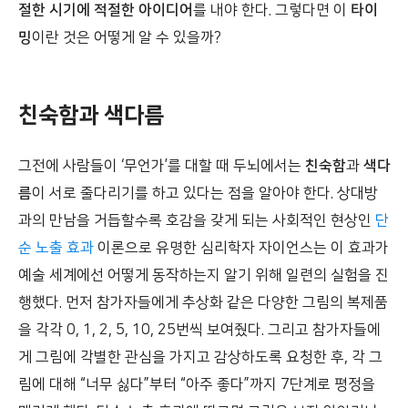
절한 시기에 적절한 아이디어
를 내야 한다. 그렇다면 이
타이
밍
이란 것은 어떻게 알 수 있을까?
친숙함과 색다름
그전에 사람들이 ‘무언가’를 대할 때 두뇌에서는
친숙함
과
색다
름
이 서로 줄다리기를 하고 있다는 점을 알아야 한다. 상대방
과의 만남을 거듭할수록 호감을 갖게 되는 사회적인 현상인
단
순 노출 효과
이론으로 유명한 심리학자 자이언스는 이 효과가
예술 세계에선 어떻게 동작하는지 알기 위해 일련의 실험을 진
행했다. 먼저 참가자들에게 추상화 같은 다양한 그림의 복제품
을 각각 0, 1, 2, 5, 10, 25번씩 보여줬다. 그리고 참가자들에
게 그림에 각별한 관심을 가지고 감상하도록 요청한 후, 각 그
림에 대해 “너무 싫다”부터 “아주 좋다”까지 7단계로 평정을